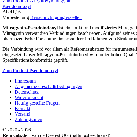
Zum Produkt 7-Hydroxymitragynin
Pseudoindoxyl
Ab 41,16
Vorbestellung
Benachrichtigung erstellen
Mitragynin-Pseudoindoxyl
ist ein strukturell modifiziertes Mitrag
Mitragynin-verwandten Verbindungen beschrieben. Aufgrund seines cha
pharmazeutische Forschung, insbesondere im Rahmen von Strukturauf
Die Verbindung wird vor allem als Referenzsubstanz für instrumente
eingesetzt. Unser Mitragynin-Pseudoindoxyl wird unter hohen Qualitäts
Spezifikationskonformität geprüft.
Zum Produkt Pseudoindoxyl
Impressum
Allgemeine Geschäftsbedingungen
Datenschutz
Widerrufsrecht
Häufig gestellte Fragen
Kontakt
Versand
Zahlungsarten
© 2020 - 2026
Remicals.de
- Van de Everest UG (haftungsbeschränkt)