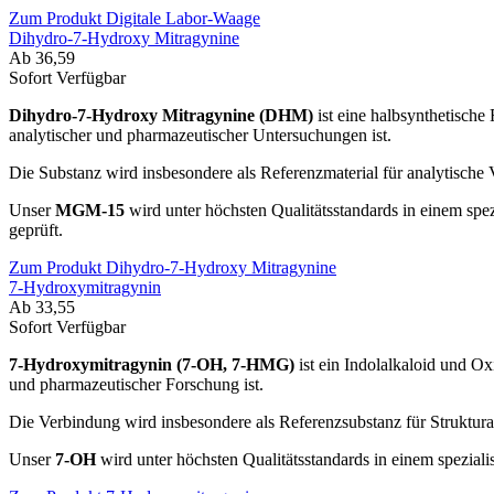
Zum Produkt Digitale Labor-Waage
Dihydro-7-Hydroxy Mitragynine
Ab 36,59
Sofort Verfügbar
Dihydro-7-Hydroxy Mitragynine (DHM)
ist eine halbsynthetisch
analytischer und pharmazeutischer Untersuchungen ist.
Die Substanz wird insbesondere als Referenzmaterial für analytische
Unser
MGM-15
wird unter höchsten Qualitätsstandards in einem spezi
geprüft.
Zum Produkt Dihydro-7-Hydroxy Mitragynine
7-Hydroxymitragynin
Ab 33,55
Sofort Verfügbar
7-Hydroxymitragynin (7-OH, 7-HMG)
ist ein Indolalkaloid und O
und pharmazeutischer Forschung ist.
Die Verbindung wird insbesondere als Referenzsubstanz für Struktur
Unser
7-OH
wird unter höchsten Qualitätsstandards in einem spezialis