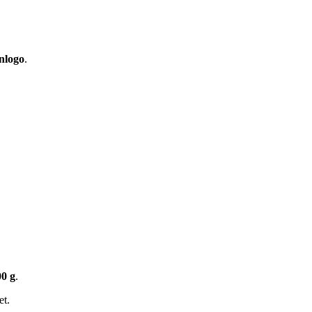
nlogo
.
00 g
.
et.