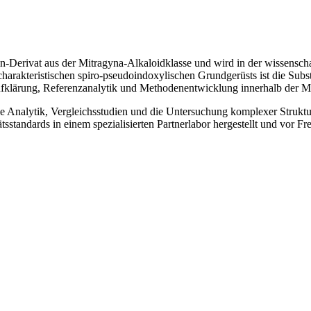
ynin-Derivat aus der Mitragyna-Alkaloidklasse und wird in der wissens
rakteristischen spiro-pseudoindoxylischen Grundgerüsts ist die Subst
klärung, Referenzanalytik und Methodenentwicklung innerhalb der Mi
lle Analytik, Vergleichsstudien und die Untersuchung komplexer Stru
standards in einem spezialisierten Partnerlabor hergestellt und vor Fr