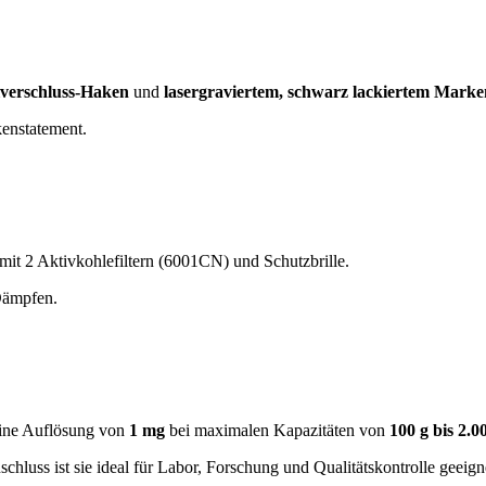
lverschluss-Haken
und
lasergraviertem, schwarz lackiertem Marke
kenstatement.
it 2 Aktivkohlefiltern (6001CN) und Schutzbrille.
Dämpfen.
 eine Auflösung von
1 mg
bei maximalen Kapazitäten von
100 g bis 2.0
uss ist sie ideal für Labor, Forschung und Qualitätskontrolle geeign