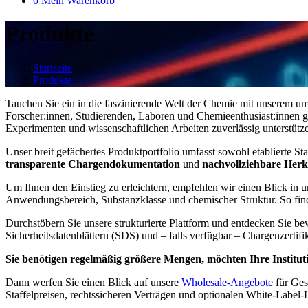
0
Mein Warenkorb
Produkte
Startseite
Produkte
Tauchen Sie ein in die faszinierende Welt der Chemie mit unserem u
Forscher:innen, Studierenden, Laboren und Chemieenthusiast:innen ger
Experimenten und wissenschaftlichen Arbeiten zuverlässig unterstütz
Unser breit gefächertes Produktportfolio umfasst sowohl etablierte 
transparente Chargendokumentation
und
nachvollziehbare Herk
Um Ihnen den Einstieg zu erleichtern, empfehlen wir einen Blick in 
Anwendungsbereich, Substanzklasse und chemischer Struktur. So find
Durchstöbern Sie unsere strukturierte Plattform und entdecken Sie be
Sicherheitsdatenblättern (SDS) und – falls verfügbar – Chargenzerti
Sie benötigen regelmäßig größere Mengen, möchten Ihre Institutio
Dann werfen Sie einen Blick auf unsere
Wholesale-Angebote
für Ges
Staffelpreisen, rechtssicheren Verträgen und optionalen White-Label-