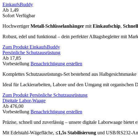
EinkaufsBuddy
Ab 1,49
Sofort Verfügbar
Hochwertiger
Metall-Schlüsselanhänger
mit
Einkaufschip
,
Schnel
Robust, edel und funktional – dein perfekter Alltagsbegleiter mit Mar
Zum Produkt EinkaufsBuddy
Persönliche Schutzausrüstung
Ab 17,85
Vorbestellung
Benachrichtigung erstellen
Komplettes Schutzausrüstungs-Set bestehend aus Halbgesichtsmaske m
Ideal für Lackierarbeiten, Labore und den Umgang mit organischen 
Zum Produkt Persönliche Schutzausrüstung
Digitale Labor-Waage
Ab 476,00
Vorbestellung
Benachrichtigung erstellen
Präzise, schnell und zuverlässig – unsere digitale Laborwaage bietet
Mit Edelstahl-Wägefläche,
≤1,5s Stabilisierung
und USB/RS232-Anschl