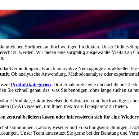
mfangreichen Sortiment an hochwertigen Produkten. Unser Online-Shop 
echt zu werden. Wir bieten eine sorgfältig ausgewählte Vielfalt an Ch
en.
Standardverbindungen als auch innovative Neuzugänge aus aktuellen Fo
unft
. Ob analytische Anwendung, Methodenanalyse oder experimentelle
unsere
Produktkategorien
. Dort erhalten Sie eine übersichtliche Glied
en Sie schnell genau das, was Sie benötigen, ohne lange suchen zu mü
währte Produkte, zukunftsweisende Substanzen und hochwertige Laborauss
fikaten (CoA) versehen, um Ihnen maximale Transparenz zu bieten.
n zentral beliefern lassen oder interessieren sich für eine Wieder
chäftskund:innen, Labore, Reseller und Forschungseinrichtungen. Dort 
Lösungen. Unser Team unterstützt Sie gerne bei der Beratung und Vertra