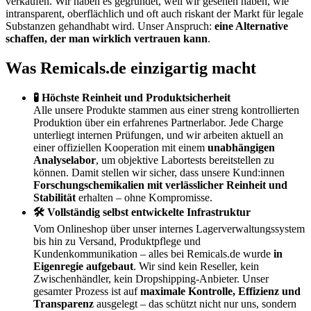
verkaufen. Wir haben es gegründet, weil wir gesehen haben, wie
intransparent, oberflächlich und oft auch riskant der Markt für legale
Substanzen gehandhabt wird. Unser Anspruch:
eine Alternative
schaffen, der man wirklich vertrauen kann
.
Was Remicals.de einzigartig macht
🧪 Höchste Reinheit und Produktsicherheit
Alle unsere Produkte stammen aus einer streng kontrollierten
Produktion über ein erfahrenes Partnerlabor. Jede Charge
unterliegt internen Prüfungen, und wir arbeiten aktuell an
einer offiziellen Kooperation mit einem
unabhängigen
Analyselabor
, um objektive Labortests bereitstellen zu
können. Damit stellen wir sicher, dass unsere Kund:innen
Forschungschemikalien mit verlässlicher Reinheit und
Stabilität
erhalten – ohne Kompromisse.
🛠 Vollständig selbst entwickelte Infrastruktur
Vom Onlineshop über unser internes Lagerverwaltungssystem
bis hin zu Versand, Produktpflege und
Kundenkommunikation – alles bei Remicals.de wurde
in
Eigenregie aufgebaut
. Wir sind kein Reseller, kein
Zwischenhändler, kein Dropshipping-Anbieter. Unser
gesamter Prozess ist auf
maximale Kontrolle, Effizienz und
Transparenz
ausgelegt – das schützt nicht nur uns, sondern