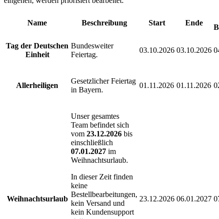
eingehen, werden priorisiert bearbeitet.
Name
Beschreibung
Start
Ende
B
Tag der Deutschen
Bundesweiter
03.10.2026
03.10.2026
0
Einheit
Feiertag.
Gesetzlicher Feiertag
Allerheiligen
01.11.2026
01.11.2026
0
in Bayern.
Unser gesamtes
Team befindet sich
vom
23.12.2026
bis
einschließlich
07.01.2027
im
Weihnachtsurlaub.
In dieser Zeit finden
keine
Bestellbearbeitungen,
Weihnachtsurlaub
23.12.2026
06.01.2027
0
kein Versand und
kein Kundensupport