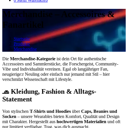
0
Mein Warenkorb
Merchandise – Accessoires &
Fanartikel
Startseite
Produkte
Merchandise
Die
Merchandise-Kategorie
ist dein Ort für authentische
Accessoires und Sammlerstücke, die Forschergeist, Community-
Vibe und Individualität vereinen. Egal ob langjähriger Fan,
neugierige:r Neuling oder einfach nur jemand mit Stil – hier
verschmilzt Wissenschaft mit Lifestyle.
🧢 Kleidung, Fashion & Alltags-
Statement
Von stylischen
T-Shirts und Hoodies
über
Caps, Beanies und
Socken
– unsere Wearables bieten Komfort, Qualität und Design
mit Charakter. Hergestellt aus
hochwertigen Materialien
und oft
nur limitiert verfügbar. Trag, was dich ausmacht.