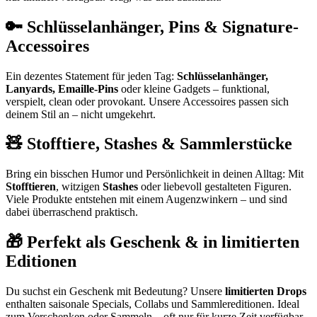
🔑 Schlüsselanhänger, Pins & Signature-
Accessoires
Ein dezentes Statement für jeden Tag:
Schlüsselanhänger,
Lanyards, Emaille-Pins
oder kleine Gadgets – funktional,
verspielt, clean oder provokant. Unsere Accessoires passen sich
deinem Stil an – nicht umgekehrt.
🧸 Stofftiere, Stashes & Sammlerstücke
Bring ein bisschen Humor und Persönlichkeit in deinen Alltag: Mit
Stofftieren
, witzigen
Stashes
oder liebevoll gestalteten Figuren.
Viele Produkte entstehen mit einem Augenzwinkern – und sind
dabei überraschend praktisch.
🎁 Perfekt als Geschenk & in limitierten
Editionen
Du suchst ein Geschenk mit Bedeutung? Unsere
limitierten Drops
enthalten saisonale Specials, Collabs und Sammlereditionen. Ideal
zum Verschenken oder Sammeln – oft nur für kurze Zeit verfügbar.